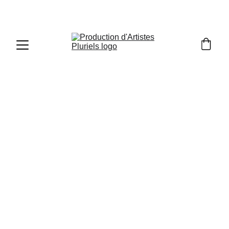
Baye Gallo est un peintre plasticien contemporain
autodidacte né à Dakar au SÉNÉGAL. Dès son plus
jeune âge, cette passion du dessin l’envahit, touché
par les œuvres de son oncle Ibou SILLA SECK,
artiste peintre reconnu au Sénégal, il décide